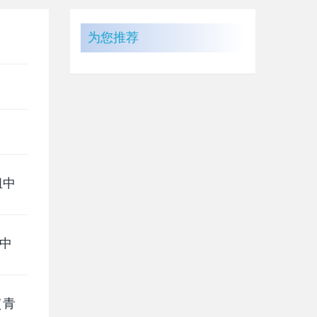
为您推荐
组中
中
（青