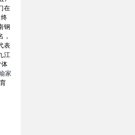
们在
最终
南钢
名，
代表
九江
“体
喻家
育